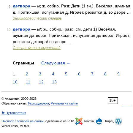
детвора
— ы; ж. собир. Разг. Дети (1 зн.). Весёлая, шумная
9
д. Притихшая, испуганная д. Играет, резвится д. во дворе …
Энциклопедический словарь
детвора
— ы/; ж., собир.; разг.; см. дети 1) Весёлая,
10
шумная детвора/. Притихшая, испуганная детвора/. Играет,
резвится детвора/ во дворе …
Словарь многих выражений
Страницы
Следующая
→
1
2
3
4
5
6
7
8
9
10
11
12
13
© Академик, 2000-2026
18+
Обратная связь:
Техподдержка
,
Реклама на сайте
👣 Путешествия
Экспорт словарей на сайты
, сделанные на PHP,
Joomla,
Drupal,
WordPress, MODx.