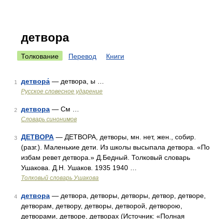
детвора
Толкование
Перевод
Книги
детвора́
— детвора, ы …
1
Русское словесное ударение
детвора
— См …
2
Словарь синонимов
ДЕТВОРА
— ДЕТВОРА, детворы, мн. нет, жен., собир.
3
(разг.). Маленькие дети. Из школы высыпала детвора. «По
избам ревет детвора.» Д.Бедный. Толковый словарь
Ушакова. Д.Н. Ушаков. 1935 1940 …
Толковый словарь Ушакова
детвора
— детвора, детворы, детворы, детвор, детворе,
4
детворам, детвору, детворы, детворой, детворою,
детворами, детворе, детворах (Источник: «Полная