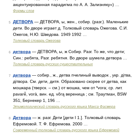
акцентуированная парадигма по А. А. Зализняку») …
Формы слов
ДЕТВОРА
— ДЕТВОРА, ы, жен., собир. (разг.). Маленькие
5
дети. Во дворе играет д. Толковый словарь Ожегова. С.И.
Ожегов, Н.Ю. Шведова. 1949 1992 …
Толковый словарь Ожегова
детвора
— ДЕТВОРА, ы, ж Собир. Разг. То же, что дети;
6
Син.: ребята, Разг. ребятня. Во дворе шумела детвора …
Толковый словарь русских существительных
детвора
— собир., ж., детва пчелиный выводок , укр. дiтва,
7
дiтвора. См. дети, дитя. Образовано скорее от детва, как
мошкара (тверск. – см.) от мошка, чем от *vora; ср. лит.
pavarė̃, vorà, вин. ед. võrą вереница ; см. Траутман, BSW
351; Бернекер 1, 196 …
Этимологический словарь русского языка Макса Фасмера
Детвора
— ж. разг. Дети [дети I 1.]. Толковый словарь
8
Ефремовой. Т. Ф. Ефремова. 2000 …
Современный толковый словарь русского языка Ефремовой